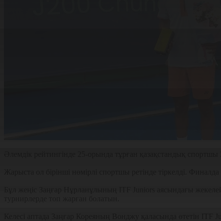
Әлемдік рейтингінде 25-орында тұрған қазақстандық спортшы 
Жарыста ол бірінші нөмірлі спортшы ретінде тіркелді. Финалда 
Бұл жеңіс Заңғар Нұрланұлының ITF Juniors аясындағы жекелей с
турнирлерде топ жарған болатын.
Келесі аптада Заңғар Кореяның Вонджу қаласында өтетін ITF J