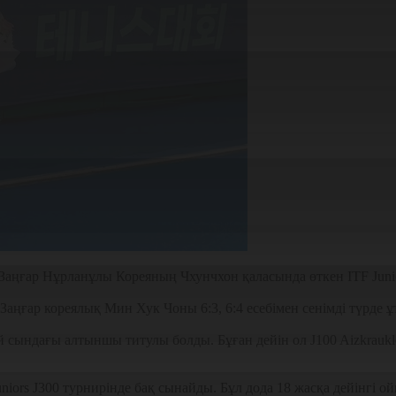
Заңғар Нұрланұлы Кореяның Чхунчхон қаласында өткен ITF Juni
Заңғар кореялық Мин Хук Чоны 6:3, 6:4 есебімен сенімді түрде ұ
ындағы алтыншы титулы болды. Бұған дейін ол J100 Aizkraukle, J
uniors J300 турнирінде бақ сынайды. Бұл дода 18 жасқа дейінг