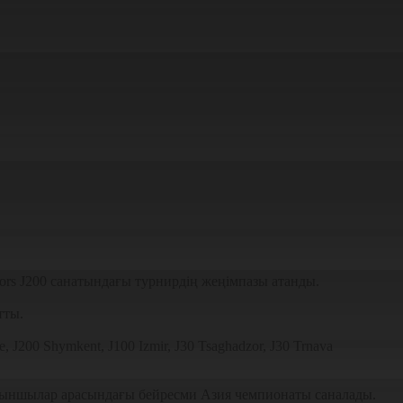
ors J200 санатындағы турнирдің жеңімпазы атанды.
тты.
200 Shymkent, J100 Izmir, J30 Tsaghadzor, J30 Trnava
і ойыншылар арасындағы бейресми Азия чемпионаты саналады.