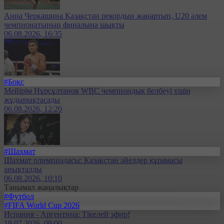
Анна Черкашина Қазақстан рекордын жаңартып, U20 әлем
чемпионатының финалына шықты
06.08.2026, 16:35
#Бокс
Мейірім Нұрсұлтанов WBC чемпиондық белбеуі үшін
жұдырықтасады
06.08.2026, 12:20
#Шахмат
Шахмат олимпиадасы: Қазақстан әйелдер құрамасы
анықталды
06.08.2026, 10:10
Танымал жаңалықтар
#Футбол
#FIFA World Cup 2026
Испания - Аргентина: Тікелей эфир!
19.07.2026, 09:00