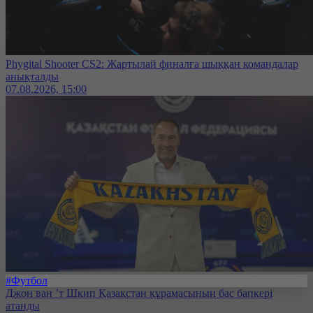
Phygital Shooter CS2: Жартылай финалға шыққан командалар
анықталды
07.08.2026, 15:00
#Футбол
Джон ван ’т Шкип Қазақстан құрамасының бас бапкері
атанды