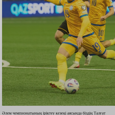
Әлем чемпионатының іріктеу кезеңі аясында біздің Талғат