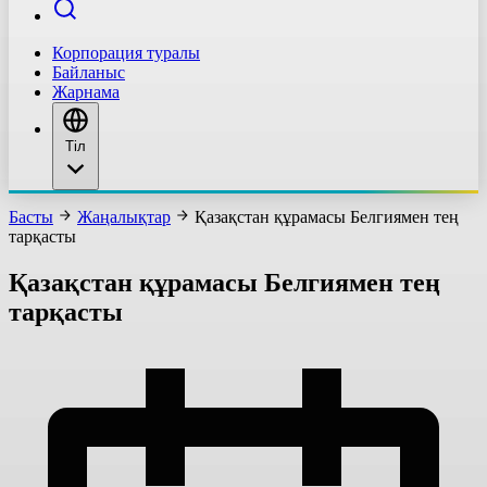
Корпорация туралы
Байланыс
Жарнама
Тіл
Басты
Жаңалықтар
Қазақстан құрамасы Белгиямен тең
тарқасты
Қазақстан құрамасы Белгиямен тең
тарқасты