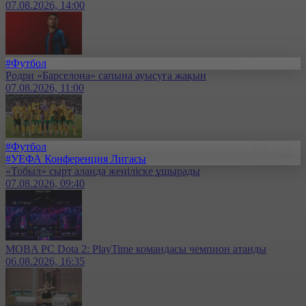
07.08.2026, 14:00
#Футбол
Родри «Барселона» сапына ауысуға жақын
07.08.2026, 11:00
#Футбол
#УЕФА Конференция Лигасы
«Тобыл» сырт алаңда жеңіліске ұшырады
07.08.2026, 09:40
MOBA PC Dota 2: PlayTime командасы чемпион атанды
06.08.2026, 16:35