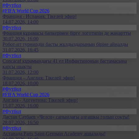
#Футбол
#FIFA World Cup 2026
Франция - Испания: Тікелей эфир!
14.07.2026, 14:00
#Футбол
Франция құрамасы бапкерімен бірге логотипін де жаңартты
30.07.2026, 16:00
Робот-ит турнирдің басты жұлдыздарының біріне айналды
31.07.2026, 16:45
#Футбол
Concacaf құрамындағы 41 ел Инфантиноның бастамасына
қарсы шықты
31.07.2026, 12:00
Франция – Англия: Тікелей эфир!
18.07.2026, 10:00
#Футбол
#FIFA World Cup 2026
Англия - Аргентина: Тікелей эфир!
15.07.2026, 16:00
#Футбол
Дастан Сәтбаев «Челси» сапындағы алғашқы голын соқты!
28.07.2026, 16:50
#Футбол
Астанада Paris Saint-Germain Academy ашылады!