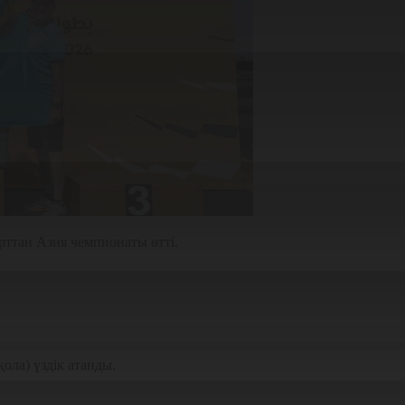
ттан Азия чемпионаты өтті.
қола) үздік атанды.