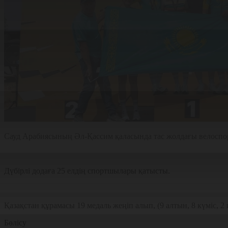
Сауд Арабиясының Әл-Қассим қаласында тас жолдағы велоспор
Дүбірлі додаға 25 елдің спортшылары қатысты.
Қазақстан құрамасы 19 медаль жеңіп алып, (9 алтын, 8 күміс, 2 
Бөлісу