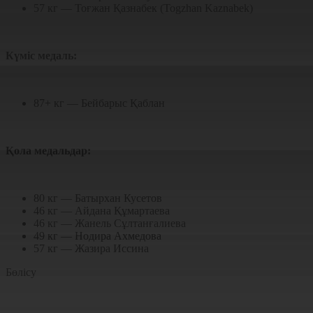
57 кг — Тоғжан Қазнабек (Togzhan Kaznabek)
Күміс медаль:
87+ кг — Бейбарыс Қаблан
Қола медальдар:
80 кг — Батырхан Кусетов
46 кг — Айдана Құмартаева
46 кг — Жанель Сұлтанғалиева
49 кг — Нодира Ахмедова
57 кг — Жазира Иссина
Бөлісу