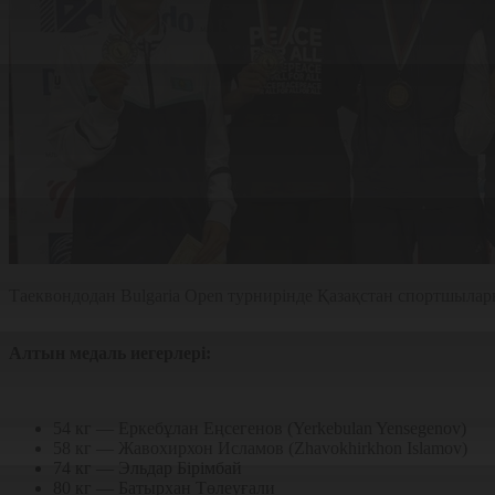
Таеквондодан Bulgaria Open турнирінде Қазақстан спортшылары 
Алтын медаль иегерлері:
54 кг — Еркебұлан Еңсегенов (Yerkebulan Yensegenov)
58 кг — Жавохирхон Исламов (Zhavokhirkhon Islamov)
74 кг — Эльдар Бірімбай
80 кг — Батырхан Төлеуғали