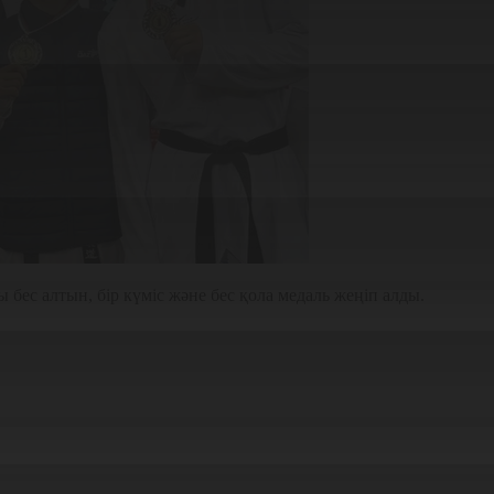
бес алтын, бір күміс және бес қола медаль жеңіп алды.