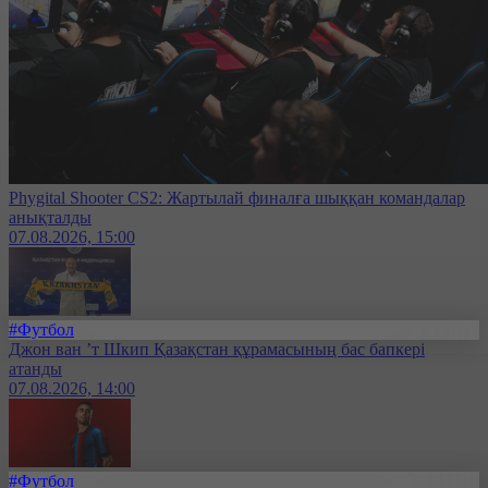
Phygital Shooter CS2: Жартылай финалға шыққан командалар
анықталды
07.08.2026, 15:00
#Футбол
Джон ван ’т Шкип Қазақстан құрамасының бас бапкері
атанды
07.08.2026, 14:00
#Футбол