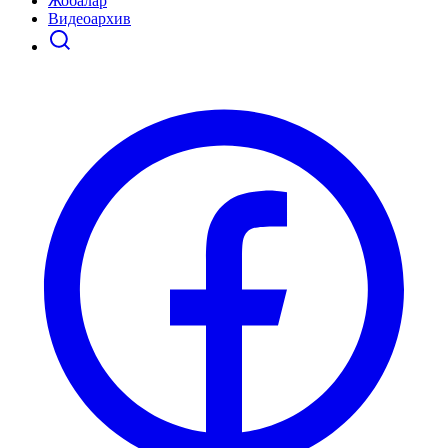
Жобалар
Видеоархив