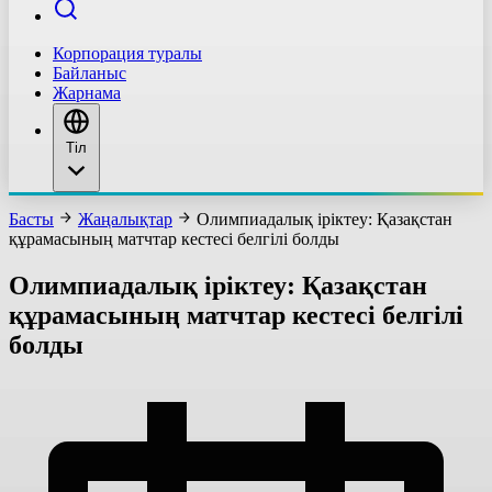
Корпорация туралы
Байланыс
Жарнама
Тіл
Басты
Жаңалықтар
Олимпиадалық іріктеу: Қазақстан
құрамасының матчтар кестесі белгілі болды
Олимпиадалық іріктеу: Қазақстан
құрамасының матчтар кестесі белгілі
болды