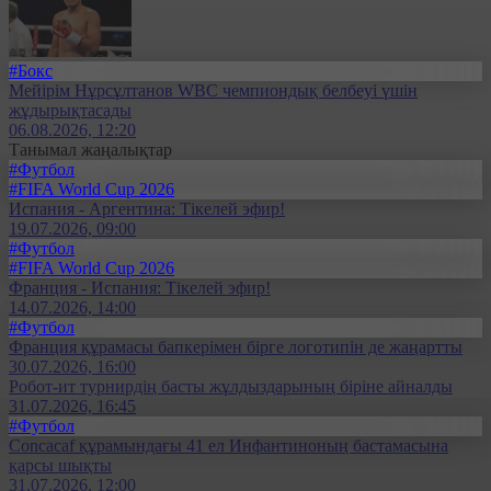
#Бокс
Мейірім Нұрсұлтанов WBC чемпиондық белбеуі үшін
жұдырықтасады
06.08.2026, 12:20
Танымал жаңалықтар
#Футбол
#FIFA World Cup 2026
Испания - Аргентина: Тікелей эфир!
19.07.2026, 09:00
#Футбол
#FIFA World Cup 2026
Франция - Испания: Тікелей эфир!
14.07.2026, 14:00
#Футбол
Франция құрамасы бапкерімен бірге логотипін де жаңартты
30.07.2026, 16:00
Робот-ит турнирдің басты жұлдыздарының біріне айналды
31.07.2026, 16:45
#Футбол
Concacaf құрамындағы 41 ел Инфантиноның бастамасына
қарсы шықты
31.07.2026, 12:00