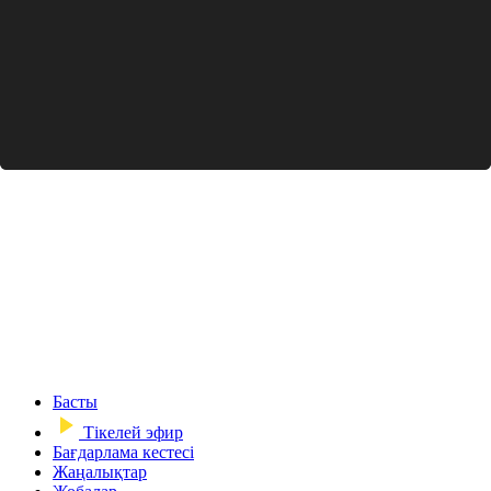
Басты
Тікелей эфир
Бағдарлама кестесі
Жаңалықтар