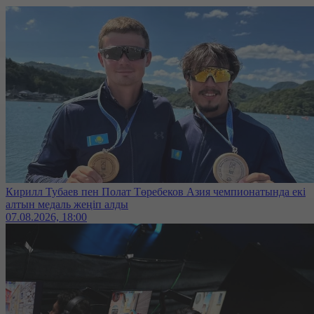
Кирилл Тубаев пен Полат Төребеков Азия чемпионатында екі
алтын медаль жеңіп алды
07.08.2026, 18:00