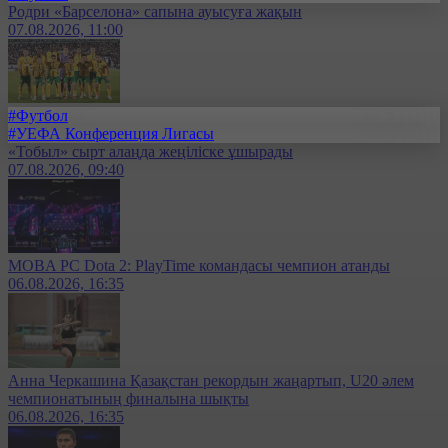
Родри «Барселона» сапына ауысуға жақын
07.08.2026, 11:00
#Футбол
#УЕФА Конференция Лигасы
«Тобыл» сырт алаңда жеңіліске ұшырады
07.08.2026, 09:40
MOBA PC Dota 2: PlayTime командасы чемпион атанды
06.08.2026, 16:35
Анна Черкашина Қазақстан рекордын жаңартып, U20 әлем
чемпионатының финалына шықты
06.08.2026, 16:35