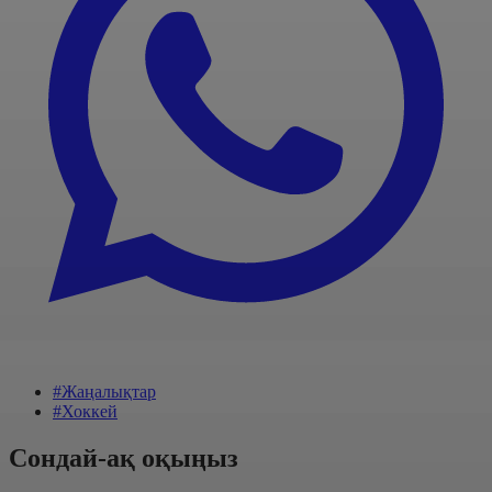
#Жаңалықтар
#Хоккей
Сондай-ақ оқыңыз