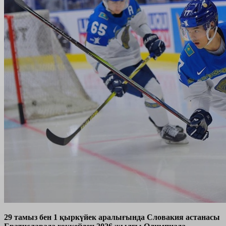
29 тамыз бен 1 қыркүйек аралығында Словакия астанасы