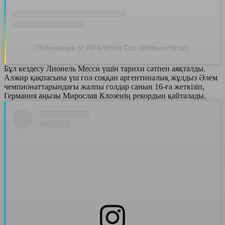
Публикация от FIFA World Cup (@fifaworldcup)
Бұл кездесу Лионель Месси үшін тарихи сәтпен аяқталды.
Алжир қақпасына үш гол соққан аргентиналық жұлдыз Әлем
чемпионаттарындағы жалпы голдар санын 16-ға жеткізіп,
Германия аңызы Мирослав Клозенің рекордын қайталады.