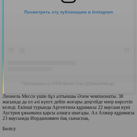
Посмотреть эту публикацию в Instagram
Публикация от FIFA World Cup (@fifaworldcup)
Лионель Месси үшін бұл алтыншы Әлем чемпионаты. 38
жасында да ол әлі күнге дейін жоғары деңгейде өнер көрсетіп
келеді. Екінші турында Аргентина құрамасы 22 маусым күні
Аустрия ұжымына қарсы алаңға шығады. Ал Алжир құрамасы
23 маусымда Иорданиямен бақ сынаспақ.
Бөлісу