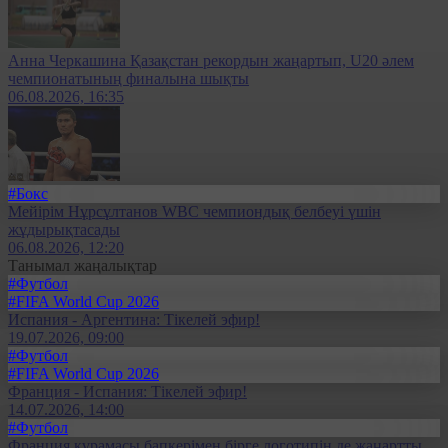
Анна Черкашина Қазақстан рекордын жаңартып, U20 әлем
чемпионатының финалына шықты
06.08.2026, 16:35
#Бокс
Мейірім Нұрсұлтанов WBC чемпиондық белбеуі үшін
жұдырықтасады
06.08.2026, 12:20
Танымал жаңалықтар
#Футбол
#FIFA World Cup 2026
Испания - Аргентина: Тікелей эфир!
19.07.2026, 09:00
#Футбол
#FIFA World Cup 2026
Франция - Испания: Тікелей эфир!
14.07.2026, 14:00
#Футбол
Франция құрамасы бапкерімен бірге логотипін де жаңартты