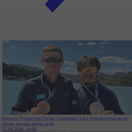
Кирилл Тубаев пен Полат Төребеков Азия чемпионатында екі
алтын медаль жеңіп алды
07.08.2026, 18:00