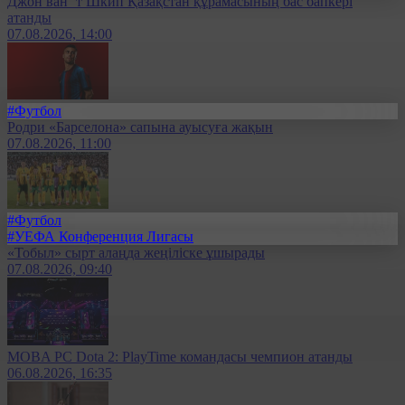
Джон ван ’т Шкип Қазақстан құрамасының бас бапкері
атанды
07.08.2026, 14:00
#Футбол
Родри «Барселона» сапына ауысуға жақын
07.08.2026, 11:00
#Футбол
#УЕФА Конференция Лигасы
«Тобыл» сырт алаңда жеңіліске ұшырады
07.08.2026, 09:40
MOBA PC Dota 2: PlayTime командасы чемпион атанды
06.08.2026, 16:35