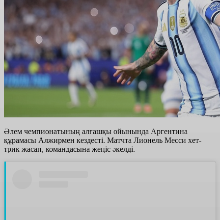
Әлем чемпионатының алғашқы ойынында Аргентина
құрамасы Алжирмен кездесті. Матчта Лионель Месси хет-
трик жасап, командасына жеңіс әкелді.