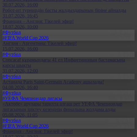
30.07.2026, 16:00
Робот-ит турнирдің басты жұлдыздарының біріне айналды
31.07.2026, 16:45
Франция – Англия: Тікелей эфир!
18.07.2026, 10:00
#Футбол
#FIFA World Cup 2026
Англия - Аргентина: Тікелей эфир!
15.07.2026, 16:00
#Футбол
Concacaf құрамындағы 41 ел Инфантиноның бастамасына
қарсы шықты
31.07.2026, 12:00
#Футбол
Астанада Paris Saint-Germain Academy ашылады!
04.08.2026, 16:40
#Футбол
#УЕФА Чемпиондар лигасы
«Ақтөбе» арулары тарихта алғаш рет УЕФА Чемпиондар
лигасының іріктеу кезеңінің финалына жолдама алды
05.08.2026, 11:05
#Футбол
#FIFA World Cup 2026
Франция - Англия: Тікелей эфир!
18.07.2026, 10:10