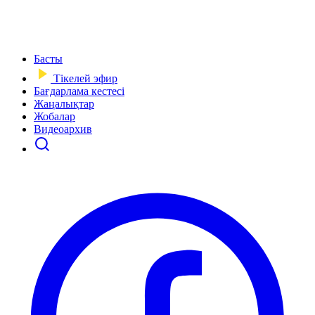
Басты
Тікелей эфир
Бағдарлама кестесі
Жаңалықтар
Жобалар
Видеоархив