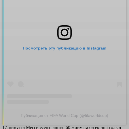
Посмотреть эту публикацию в Instagram
Публикация от FIFA World Cup (@fifaworldcup)
17-минутта Месси есепті ашты. 60-минутта ол екінші голын