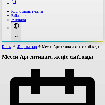
Корпорация туралы
Байланыс
Жарнама
Тіл
Басты
Жаңалықтар
Месси Аргентинаға жеңіс сыйлады
Месси Аргентинаға жеңіс сыйлады