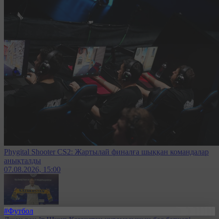
Phygital Shooter CS2: Жартылай финалға шыққан командалар
анықталды
07.08.2026, 15:00
#Футбол